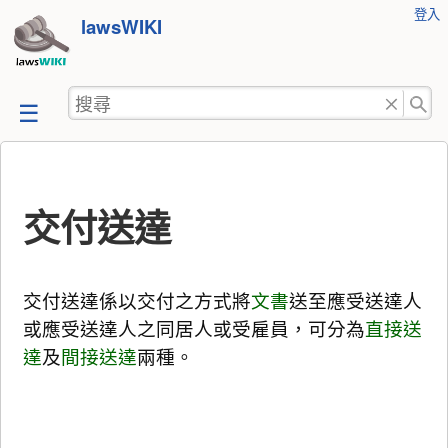
使
登入
跳
lawsWIKI
用
至
者
工
內
搜
具
容
尋
交付送達
交付送達係以交付之方式將
文書
送至應受送達人
或應受送達人之同居人或受雇員，可分為
直接送
達
及
間接送達
兩種。