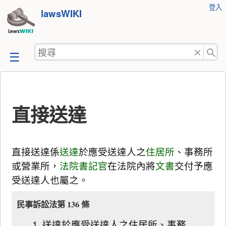
使
登入
跳
lawsWIKI
用
至
者
工
內
搜
具
容
尋
直接送達
直接送達係
送達
於應受送達人之
住居所
、事務所
或營業所，
法院書記官
在法院內將
文書
交付予應
受送達人也屬之。
民事訴訟法第 136 條
送達於應受送達人之住居所、事務