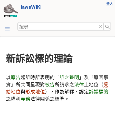
使
登入
跳
lawsWIKI
用
至
者
工
內
搜
具
容
尋
新訴訟標的理論
以
原告
起訴時所表明的「
訴之聲明
」及「原因事
實」所共同呈現對
被告
所請求之
法律
上地位（
受
給地位
與
形成地位
），作為解釋、認定
訴訟標的
之權利
義務
法律關係之標準。