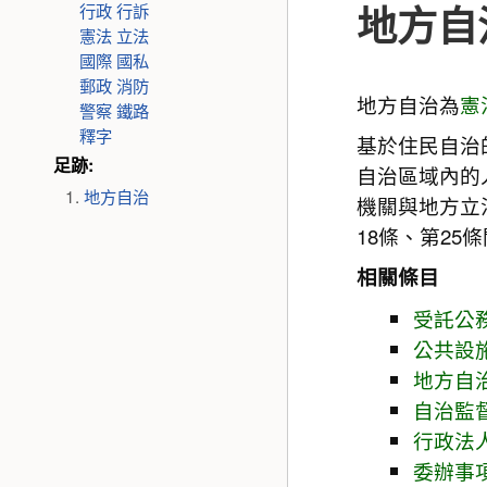
地方自
行政
行訴
憲法
立法
國際
國私
郵政
消防
地方自治為
憲
警察
鐵路
釋字
基於住民自治
足跡:
自治區域內的
地方自治
機關與地方立
18條、第2
相關條目
受託公
公共設
地方自
自治監
行政法
委辦事