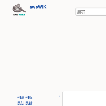
使
跳
lawsWIKI
用
搜
至
者
尋
工
內
具
容
刑法
刑訴
民法
民訴