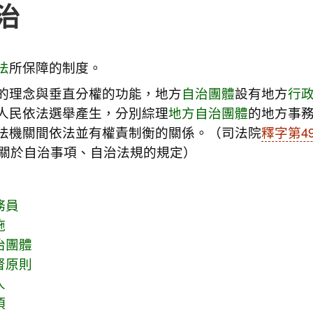
治
法
所保障的制度。
的理念與垂直分權的功能，地方
自治團體
設有地方
行
人民依法選舉產生，分別綜理
地方自治團體
的地方事
法機關間依法並有權責制衡的關係。（司法院
釋字第4
5條關於自治事項、自治法規的規定）
務員
施
治團體
督原則
人
項