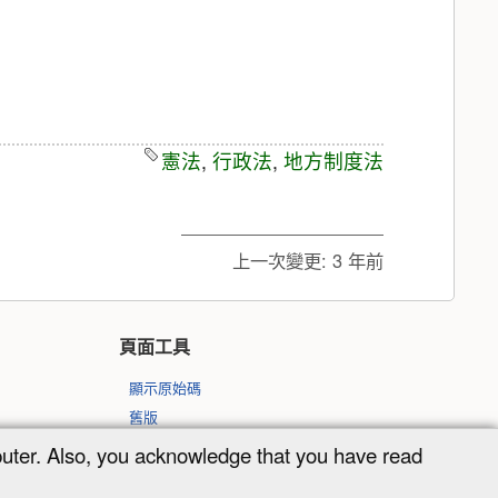
憲法
,
行政法
,
地方制度法
上一次變更:
3 年前
頁面工具
顯示原始碼
舊版
反向連結
puter. Also, you acknowledge that you have read
回到頁頂