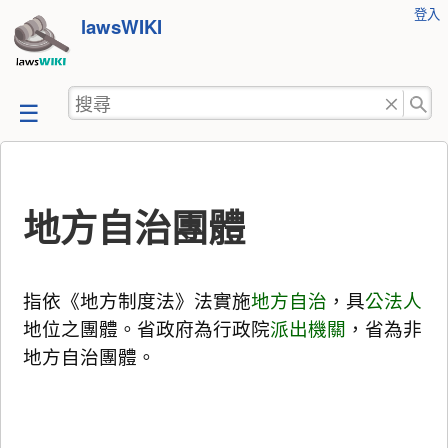
使
登入
跳
lawsWIKI
用
至
者
工
內
搜
具
容
尋
地方自治團體
指依《地方制度法》法實施
地方自治
，具
公法人
地位之團體。省政府為行政院
派出機關
，省為非
地方自治團體。