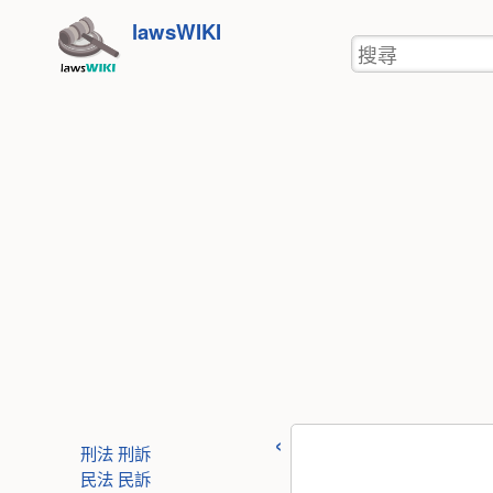
使
跳
lawsWIKI
用
搜
至
者
尋
工
內
具
容
刑法
刑訴
民法
民訴