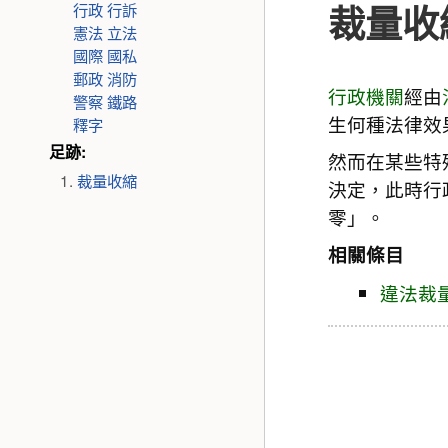
裁量收
行政
行訴
憲法
立法
國際
國私
郵政
消防
行政機關
經由
警察
鐵路
生何種法律效
釋字
足跡:
然而在某些特
裁量收縮
決定，此時行
零」。
相關條目
違法裁