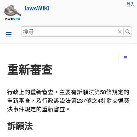
使
登入
跳
lawsWIKI
用
至
者
工
內
搜
具
容
尋
重新審查
行政上的重新審查，主要有訴願法第58條規定的
重新審查，及行政訴訟法第237條之4針對交通裁
決事件規定的重新審查。
訴願法