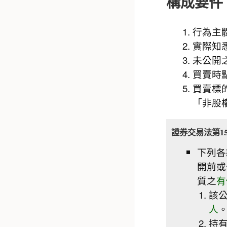
構成要件
行為主
實際知
未公開
買賣時
買賣標
「非股
證券交易法第15
下列各
開前或
質之
有
該
人
持有