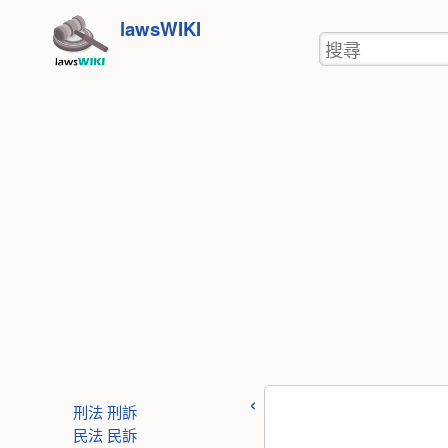
使
跳
lawsWIKI
用
搜
至
者
尋
工
內
具
容
刑法
刑訴
民法
民訴