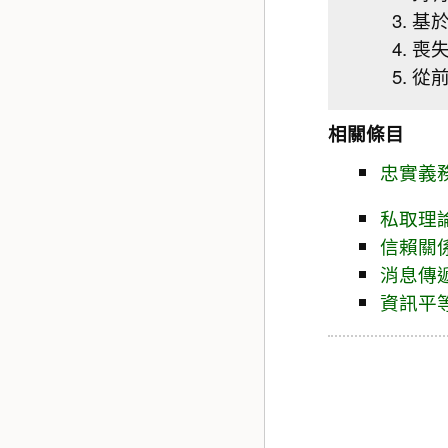
基
喪失
從
相關條目
忠實義
私取理
信賴關
消息傳
資訊平