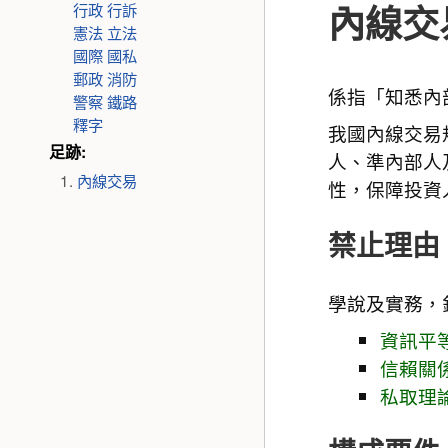
內線交
行政
行訴
憲法
立法
國際
國私
郵政
消防
係指「知悉內
警察
鐵路
釋字
我國內線交易
足跡:
人、準內部人
內線交易
性，保障投資
禁止理由
學說及實務，
資訊平
信賴關
私取理