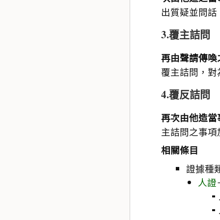
出質疑並問話
3.覆主詰問
再由聲請傳喚
覆主詰問，對
4.覆反詰問
再次由他造當
主詰問之事項
相關條目
證據種
人證