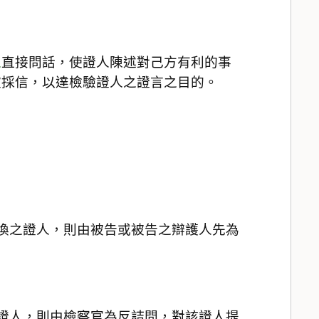
人
直接問話，使證人陳述對己方有利的事
被採信，以達檢驗證人之證言之目的。
喚之證人，則由被告或被告之辯護人先為
證人，則由檢察官為反詰問，對該證人提