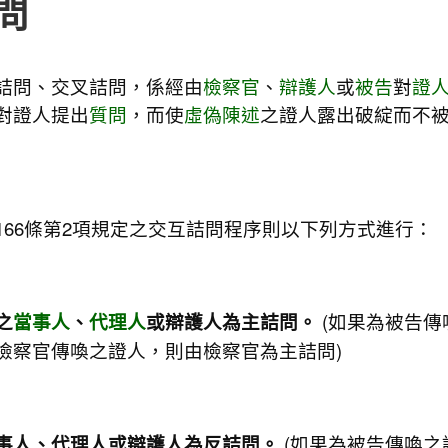
問
詰問、交叉詰問，係經由
檢察官
、
辯護人
或
被告
對
證
對證人提出
質問
，而使
虛偽陳述
之證人露出破綻而不
166條第2項規定之交互詰問程序則以下列方式進行：
之
當事人
、
代理人
或辯護人為主詰問。
(如果為被告傳
檢察官傳喚之證人，則由檢察官為主詰問)
事人、代理人或辯護人為反詰問。
(如果為被告傳喚之