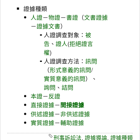
證據種類
人證
－
物證
－
書證
（
文書證據
－
證據文書
）
人證調查對象：
被
告
、
證人
(
拒絕證言
權
)
人證調查方法：
訊問
（
形式意義的訊問
/
實質意義的訊問
）、
詢問
、
詰問
本證
－
反證
直接證據
－
間接證據
供述證據
－
非供述證據
實質證據
－
輔助證據
刑事訴訟法
,
證據導論
,
證據種類