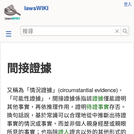
使
登入
跳
lawsWIKI
用
至
者
工
內
搜
具
容
尋
間接證據
又稱為「情況證據」(circumstantial evidence)、
「可能性證據」，間接證據係指該
證據
僅能證明
其他事實，再依推理作用，證明
待證事實
存否。
換句話說，基於常識可以合理地從中推斷出待證
事實的情況或事實，而並非個人親身經歷或親眼
所見的事實；也指除
證人
證言以外的其他形式的