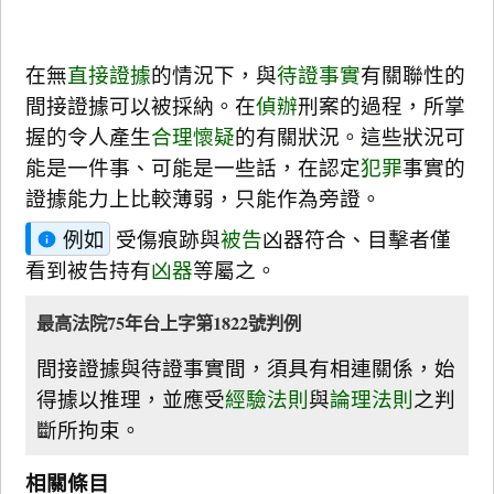
在無
直接證據
的情況下，與
待證事實
有關聯性的
間接證據可以被採納。在
偵辦
刑案的過程，所掌
握的令人產生
合理懷疑
的有關狀況。這些狀況可
能是一件事、可能是一些話，在認定
犯罪
事實的
證據能力上比較薄弱，只能作為旁證。
例如
受傷痕跡與
被告
凶器符合、目擊者僅
看到被告持有
凶器
等屬之。
最高法院75年台上字第1822號判例
間接證據與待證事實間，須具有相連關係，始
得據以推理，並應受
經驗法則
與
論理法則
之判
斷所拘束。
相關條目