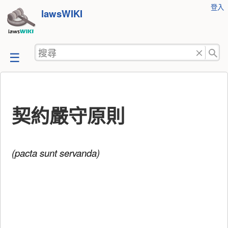
使
登入
跳
lawsWIKI
用
至
者
工
內
搜
具
容
尋
契約嚴守原則
(pacta sunt servanda)