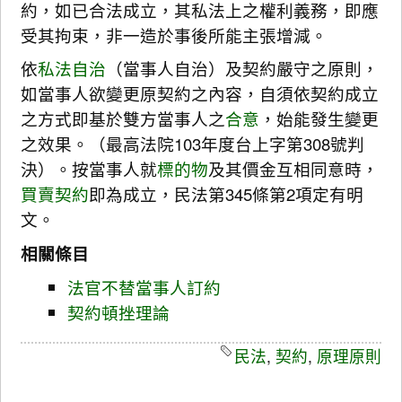
約，如已合法成立，其私法上之權利義務，即應
受其拘束，非一造於事後所能主張增減。
依
私法自治
（當事人自治）及契約嚴守之原則，
如當事人欲變更原契約之內容，自須依契約成立
之方式即基於雙方當事人之
合意
，始能發生變更
之效果。（最高法院103年度台上字第308號判
決）。按當事人就
標的物
及其價金互相同意時，
買賣契約
即為成立，民法第345條第2項定有明
文。
相關條目
法官不替當事人訂約
契約頓挫理論
民法
,
契約
,
原理原則