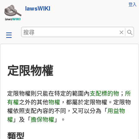
使
登入
跳
lawsWIKI
用
至
者
工
內
搜
具
容
尋
定限物權
定限物權則只能在特定的範圍內
支配
標的物
；
所
有權
之外的其他
物權
，都屬於定限物權。定限物
權依照支配內容的不同，又可以分為「
用益物
權
」及「
擔保物權
」。
類型