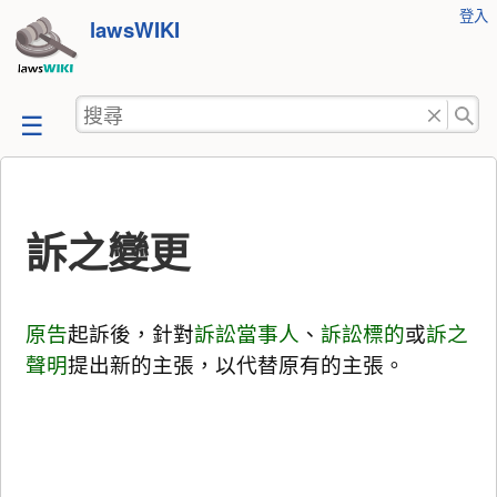
使
登入
跳
lawsWIKI
用
至
者
工
內
搜
具
容
尋
訴之變更
原告
起訴後，針對
訴訟
當事人
、
訴訟標的
或
訴之
聲明
提出新的主張，以代替原有的主張。