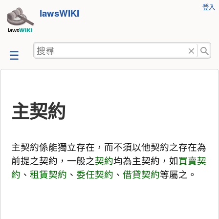
使
登入
跳
lawsWIKI
用
至
者
工
內
搜
具
容
尋
主契約
主契約係能獨立存在，而不須以他契約之存在為
前提之契約，一般之
契約
均為主契約，如
買賣契
約
、
租賃契約
、
委任契約
、
借貸契約
等屬之。