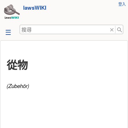
使
登入
跳
lawsWIKI
用
至
者
工
內
搜
具
容
尋
從物
(Zubehör)