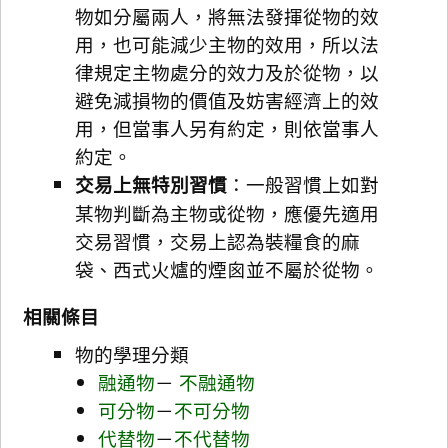
物如分屬兩人，將無法發揮從物的效
用，也可能減少主物的效用，所以法
律規定主物處分的效力及於從物，以
避免減損物的價值及妨害經濟上的效
用，但當事人另有約定，則依當事人
約定。
交易上無特別習慣
：一般習慣上如對
某物判斷為主物或從物，應優先適用
交易習慣，交易上認為裝糧食的麻
袋、西式火爐的煙囪並不屬於從物。
相關條目
物的學理分類
融通物
－
不融通物
可分物
－
不可分物
代替物
－
不代替物