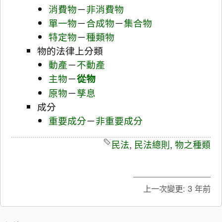
消費物
－
非消費物
單一物
－
合成物
－
集合物
特定物
－
種類物
物的法律上分類
動產
－
不動產
主物
－
從物
原物
－
孳息
成分
重要成分
－
非重要成分
民法
,
民法總則
,
物之種類
上一次變更:
3 年前