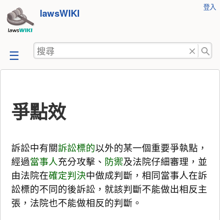
使
登入
跳
lawsWIKI
用
至
者
工
內
搜
具
容
尋
爭點效
訴訟中有關
訴訟標的
以外的某一個重要爭執點，
經過
當事人
充分攻擊、
防禦
及法院仔細審理，並
由法院在
確定判決
中做成判斷，相同當事人在訴
訟標的不同的後訴訟，就該判斷不能做出相反主
張，法院也不能做相反的判斷。