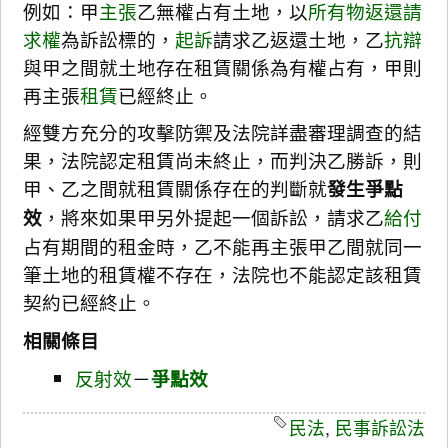
例如：甲
主張
乙無權占有土地，以
所有物返還請
求權
為訴訟標的，
起訴
請求乙返還土地，乙
抗辯
與甲之間就土地存在租賃關係為有權占有，甲則
再主張
租賃
已經終止。
經雙方充分的攻擊防禦及法院詳盡審理調查的結
果，法院認定租賃尚未終止，而判決乙勝訴，則
甲、乙之間就租賃關係存在的判斷就
發生爭點
效
，將來如果甲另外提起一個訴訟，請求乙
給付
占有期間的租金時，乙不能再主張甲乙間就同一
筆土地的租賃權不存在，法院也不能認定該租賃
契約已經終止。
相關條目
反射效
－
爭點效
民法
,
民事訴訟法