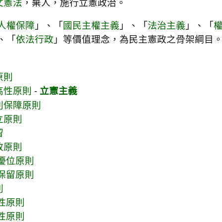
文憲法
，棄人，施行立憲政治。
人權保障
」、「
國民主權主義
」、「
法治主義
」、「
、「
依法行政
」等價值理念，為民主憲政之骨架綱目
原則
高性原則
-
立憲主義
利保障原則
立原則
留
政原則
優位原則
保留原則
則
性原則
性原則