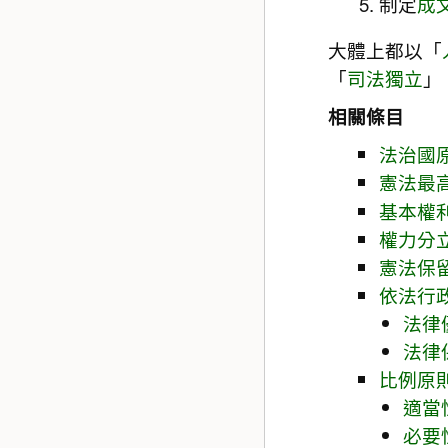
制定
成
大體上都以「
「
司法獨立
」
相關條目
法治國
憲法最
基本權
權力分
憲法保
依法行
法律
法律
比例原
適當
必要