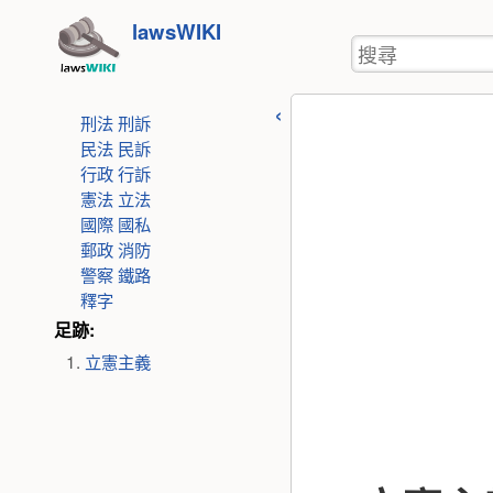
使
跳
lawsWIKI
用
搜
至
者
尋
工
內
具
刑法
刑訴
容
民法
民訴
行政
行訴
憲法
立法
國際
國私
郵政
消防
警察
鐵路
釋字
足跡:
立憲主義