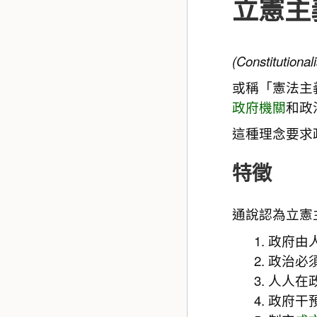
立憲主
(Constitutional
或稱「憲法主
政府機關
和政
這種理念要求
特徵
通說認為立憲
政府由
政治必
人人在
政府干