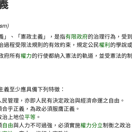
義
ism)
義」、「憲政主義」，是指
有限政府
的治理行為，受
治過程受限法規則的有效約束，規定公民
權利
的學說
政府所有
權力
的行使都納入憲法的軌道，並受憲法的
主義至少應具備下列特徵：
人民管理，亦即人民有決定政治與經濟命運之自由。
須合乎正義，為政必須服膺正義。
政治上地位
平等
。
預
自由
與人力不可過強，必須實施
權力分立
制衡之政治