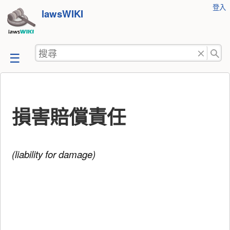
使
登入
跳
lawsWIKI
用
至
者
工
內
搜
具
容
尋
損害賠償責任
(liability for damage)