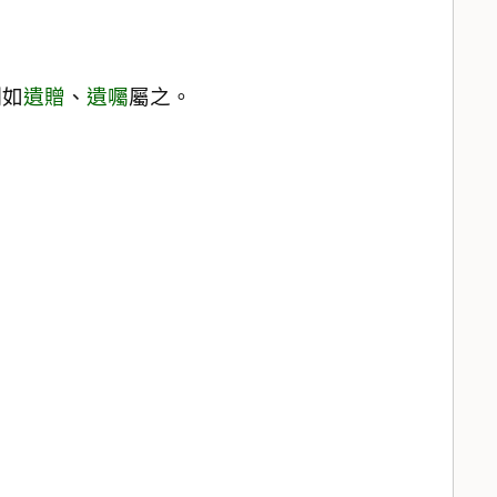
例如
遺贈
、
遺囑
屬之。