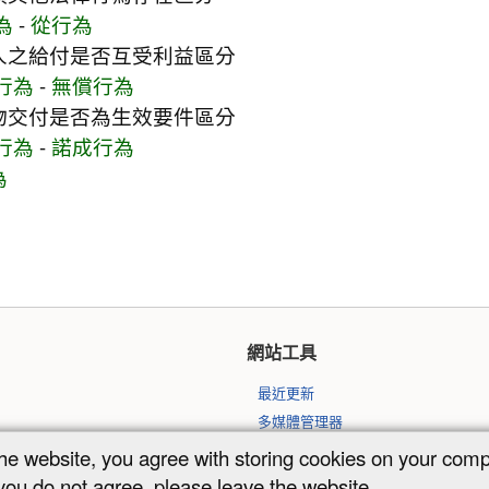
為
-
從行為
人之給付是否互受利益區分
行為
-
無償行為
物交付是否為生效要件區分
行為
-
諾成行為
為
網站工具
最近更新
多媒體管理器
網站地圖
the website, you agree with storing cookies on your com
 you do not agree, please leave the website.