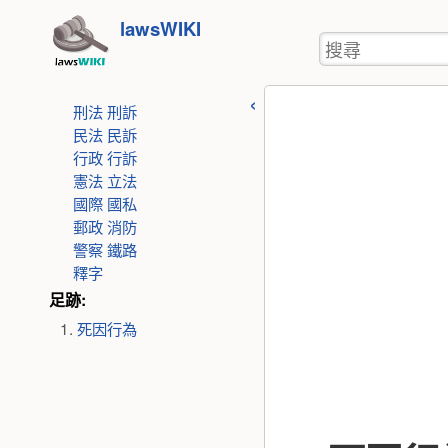
使
跳
lawsWIKI
用
搜
至
者
尋
工
內
具
刑法
刑訴
容
民法
民訴
行政
行訴
憲法
立法
國際
國私
郵政
消防
警察
鐵路
釋字
足跡:
死因行為