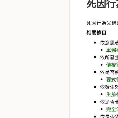
死因行
死因行為又稱
相關條目
依意思
單獨
依所發
債權
依是否
要式
依發生
生前
依是否
完全
依是否