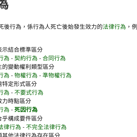
為
死後行為，係行為人死亡後始發生效力的
法律行為
，
表示結合標準區分
行為
-
契約行為
-
合同行為
生的變動權利類型區分
行為
-
物權行為
-
準物權行為
需特定形式區分
行為
-
不要式行為
效力時點區分
行為
-
死因行為
合乎構成要件區分
法律行為
-
不完全法律行為
須其他法律行為存在區分