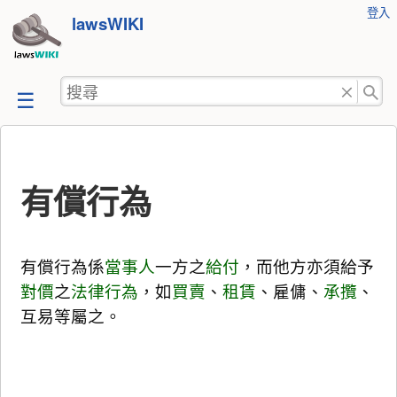
使
登入
跳
lawsWIKI
用
至
者
工
內
搜
具
容
尋
有償行為
有償行為係
當事人
一方之
給付
，而他方亦須給予
對價
之
法律行為
，如
買賣
、
租賃
、雇傭、
承攬
、
互易等屬之。