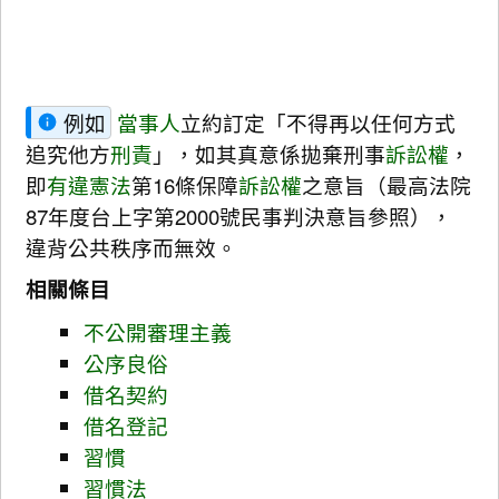
例如
當事人
立約訂定「不得再以任何方式
追究他方
刑責
」，如其真意係拋棄刑事
訴訟權
，
即
有違憲法
第16條保障
訴訟權
之意旨（最高法院
87年度台上字第2000號民事判決意旨參照），
違背公共秩序而無效。
相關條目
不公開審理主義
公序良俗
借名契約
借名登記
習慣
習慣法