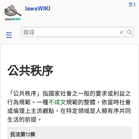
使
登入
跳
lawsWIKI
用
至
者
工
內
搜
具
容
尋
公共秩序
「公共秩序」指國家社會之一般的要求或利益之
行為規範。一種
不成文
規範的整體，依當時社會
或倫理上主流觀點，在特定領域是人類有序共同
生活的前提。
民法第72條