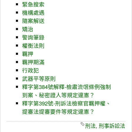
緊急搜索
機構處遇
隨案解送
矯治
警詢筆錄
權衡法則
羈押
羈押期滿
行政犯
武器平等原則
釋字第384號解釋-檢肅流氓條例強制
到案、秘密證人等規定違憲？
釋字第392號-刑訴法檢察官羈押權、
提審法提審要件等規定違憲？
刑法
,
刑事訴訟法