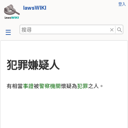
使
登入
跳
lawsWIKI
用
至
者
工
內
搜
具
容
尋
犯罪嫌疑人
有相當
事證
被
警察
機關
懷疑為
犯罪
之人。