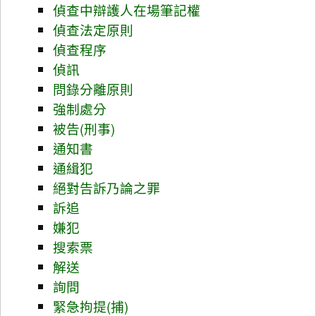
偵查中辯護人在場筆記權
偵查法定原則
偵查程序
偵訊
問錄分離原則
強制處分
被告(刑事)
通知書
通緝犯
絕對告訴乃論之罪
訴追
嫌犯
搜索票
解送
詢問
緊急拘提(捕)