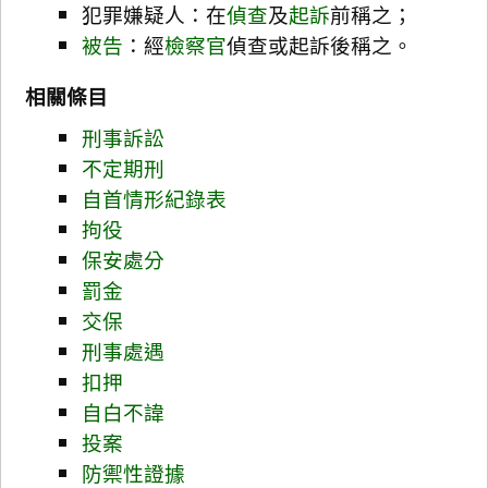
犯罪嫌疑人：在
偵查
及
起訴
前稱之；
被告
：經
檢察官
偵查或起訴後稱之。
相關條目
刑事訴訟
不定期刑
自首情形紀錄表
拘役
保安處分
罰金
交保
刑事處遇
扣押
自白不諱
投案
防禦性證據