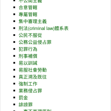
不公開主義
合意管轄
專屬管轄
集中審理主義
刑法(criminal law)體系表
公民不服從
公務公益侵占罪
犯罪行為
刑事補償
易以訓誡
易服社會勞動
真正溯及既往
強制工作
業務侵占罪
罰金
誹謗罪