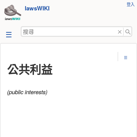
使
登入
跳
lawsWIKI
用
至
者
工
內
搜
具
容
尋
公共利益
(public interests)